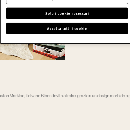
Solo i cookie necessari
Accetta tutti i cookie
ston Marklee, il divano Biboni invita al relax grazie a un design morbido e