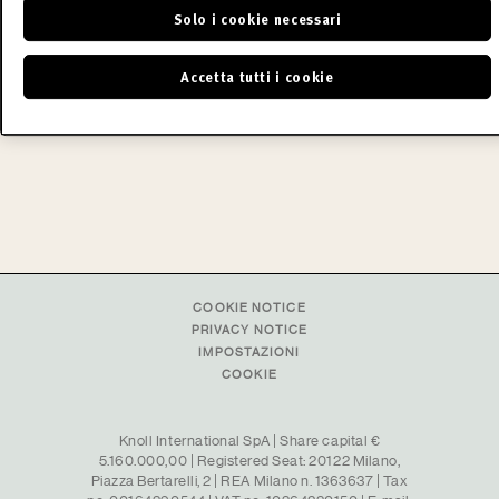
attraversa”.
Solo i cookie necessari
READ MORE
Accetta tutti i cookie
COOKIE NOTICE
PRIVACY NOTICE
IMPOSTAZIONI
COOKIE
Knoll International SpA | Share capital €
5.160.000,00 | Registered Seat: 20122 Milano,
Piazza Bertarelli, 2 | REA Milano n. 1363637 | Tax