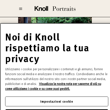
Noi di Knoll
rispettiamo la tua
privacy
Harry Bertoia
Utilizziamo i cookie per personalizzare i contenuti e gli annunci, fornire
Innovativa e incredibilmente affascinante, la
funzioni social media e analizzare il nostro traffico. Condividiamo anche le
informazioni sull'utilizzo del nostro sito con i nostri partner social media,
delicata filigrana che caratterizza tutta la
pubblicitari e di analisi.
Visualizza la nostra nota per saperne di più su
collezione Bertoia cela solidità e resistenza.
come utilizziamo i cookie e su come puoi gestirli.
Usando le parole dello stesso Bertoia, “se si
guardano bene queste sedie, sono fatte
Impostazioni cookie
soprattutto di aria, come una scultura, l’aria le