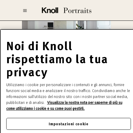
Noi di Knoll
rispettiamo la tua
privacy
Florence Knoll
Utilizziamo i cookie per personalizzare i contenuti e gli annunci, fornire
Conosciuta per non essere una donna che
funzioni social media e analizzare il nostro traffico. Condividiamo anche le
informazioni sull'utilizzo del nostro sito con i nostri partner social media,
scende a compromessi, Florence spesso ha
pubblicitari e di analisi.
Visualizza la nostra nota per saperne di più su
dato vita alle sue opere quando “c’era bisogno di
come utilizziamo i cookie e su come puoi gestirli.
un arredo per un progetto e non esisteva già.”
Nonostante non si sia mai definita una designer
Impostazioni cookie
d’arredo, la sua ricerca di armonia nello spazio e