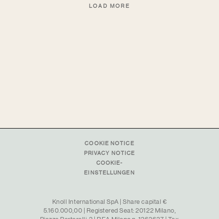
LOAD MORE
COOKIE NOTICE
PRIVACY NOTICE
COOKIE-
EINSTELLUNGEN
Knoll International SpA | Share capital €
5.160.000,00 | Registered Seat: 20122 Milano,
Piazza Bertarelli, 2 | REA Milano n. 1363637 | Tax