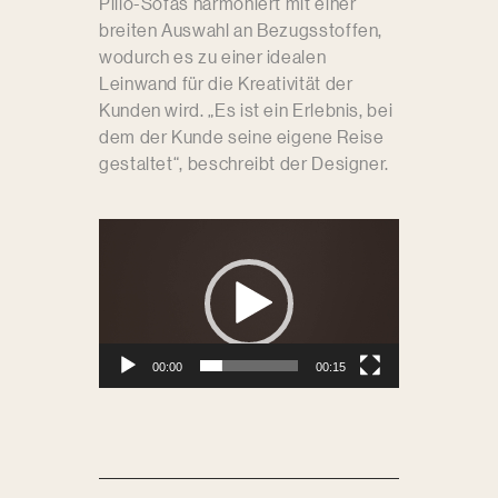
Pillo-Sofas harmoniert mit einer
breiten Auswahl an Bezugsstoffen,
wodurch es zu einer idealen
Leinwand für die Kreativität der
Kunden wird. „Es ist ein Erlebnis, bei
dem der Kunde seine eigene Reise
gestaltet“, beschreibt der Designer.
Video-
Player
00:00
00:15