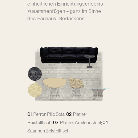
einheitlichen Einrichtungserlebnis
zusammenfügen – ganz im Sinne
des Bauhaus-Gedankens.
01.
Perron Pillo Sofa
;
02.
Platner
Beistelltisch
;
03.
Platner Armlehnstuhl
;
04.
Saarinen Beistelltisch