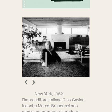
New York, 1962:
l’imprenditore italiano Dino Gavina
incontra Marcel Breuer nel suo
studio per proporgli di produrre i