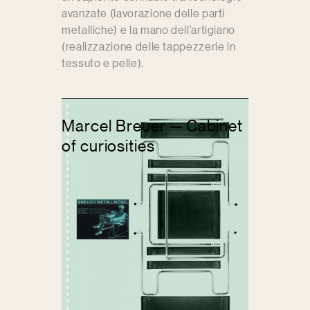
avanzate (lavorazione delle parti
metalliche) e la mano dell’artigiano
(realizzazione delle tappezzerie in
tessuto e pelle).
Marcel Breuer — Cabinet
of curiosities