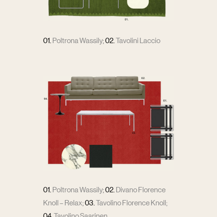
01.
Poltrona Wassily
;
02.
Tavolini Laccio
01.
Poltrona Wassily
;
02.
Divano Florence
Knoll – Relax
;
03.
Tavolino Florence Knoll
;
04.
Tavolino Saarinen