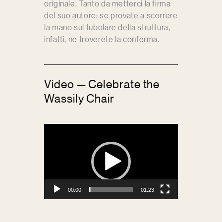
originale. Tanto da metterci la firma
del suo autore: se provate a scorrere
la mano sul tubolare della struttura,
infatti, ne troverete la conferma.
Video — Celebrate the
Wassily Chair
Video
Player
00:00
01:23