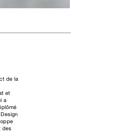
ct de la
at et
i a
Diplômé
t Design
eloppe
t des