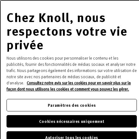
u Table Collection
Chez Knoll, nous
respectons votre vie
nsuel — le travail de Dozie Kanu incarne un véritable
privée
digme dans l’art et la sculpture.
Nous utilisons des cookies pour personnaliser le contenu et les
publicités, fournir des fonctionnalités de médias sociaux et analyser notre
trafic. Nous partageons également des informations sur votre utilisation de
notre site avec nos partenaires de médias sociaux, de publicité et
d'analyse.
Consultez notre avis sur les cookies pour en savoir plus sur la
façon dont nous utilisons les cookies et comment vous pouvez les gérer.
Paramètres des cookies
Cookies nécessaires uniquement
Autoriser tous les cookies