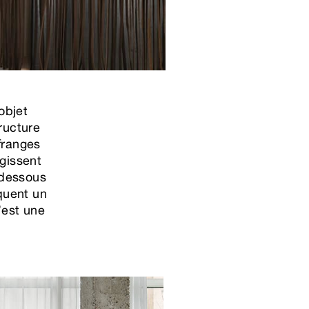
objet
ructure
 franges
agissent
 dessous
quent un
’est une