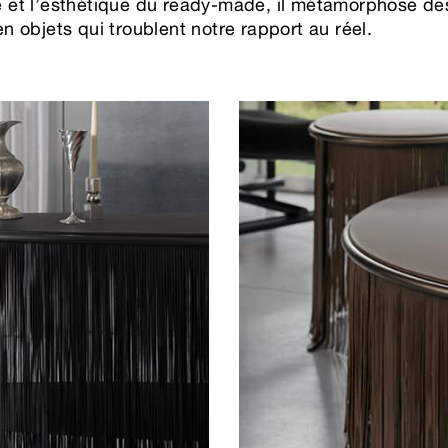
ge et l’esthétique du ready-made, il métamorphose d
 en objets qui troublent notre rapport au réel.