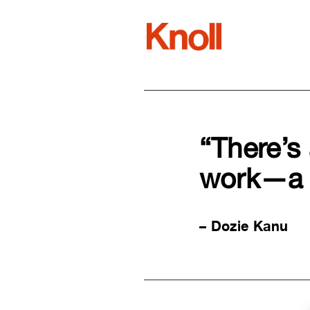
“There’s
work—a s
– Dozie Kanu