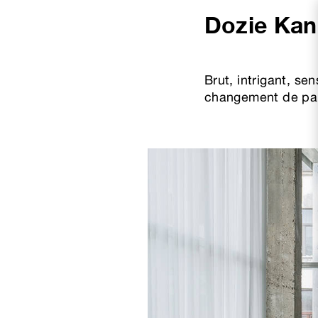
Dozie Kan
Brut, intrigant, se
changement de para