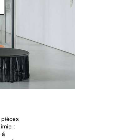
 pièces
imie :
 à